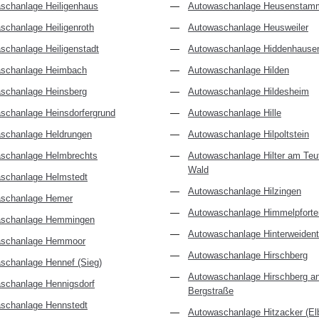
schanlage Heiligenhaus
Autowaschanlage Heusenstam
schanlage Heiligenroth
Autowaschanlage Heusweiler
schanlage Heiligenstadt
Autowaschanlage Hiddenhause
schanlage Heimbach
Autowaschanlage Hilden
schanlage Heinsberg
Autowaschanlage Hildesheim
schanlage Heinsdorfergrund
Autowaschanlage Hille
schanlage Heldrungen
Autowaschanlage Hilpoltstein
schanlage Helmbrechts
Autowaschanlage Hilter am Teu
Wald
schanlage Helmstedt
Autowaschanlage Hilzingen
schanlage Hemer
Autowaschanlage Himmelpforte
schanlage Hemmingen
Autowaschanlage Hinterweident
aschanlage Hemmoor
Autowaschanlage Hirschberg
schanlage Hennef (Sieg)
Autowaschanlage Hirschberg an
schanlage Hennigsdorf
Bergstraße
schanlage Hennstedt
Autowaschanlage Hitzacker (El