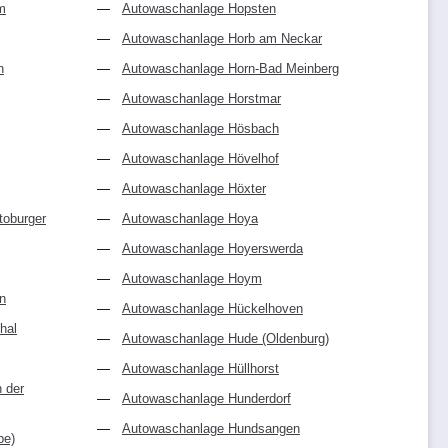
m
Autowaschanlage Hopsten
Autowaschanlage Horb am Neckar
n
Autowaschanlage Horn-Bad Meinberg
Autowaschanlage Horstmar
Autowaschanlage Hösbach
Autowaschanlage Hövelhof
Autowaschanlage Höxter
toburger
Autowaschanlage Hoya
Autowaschanlage Hoyerswerda
Autowaschanlage Hoym
n
Autowaschanlage Hückelhoven
hal
Autowaschanlage Hude (Oldenburg)
Autowaschanlage Hüllhorst
 der
Autowaschanlage Hunderdorf
Autowaschanlage Hundsangen
be)