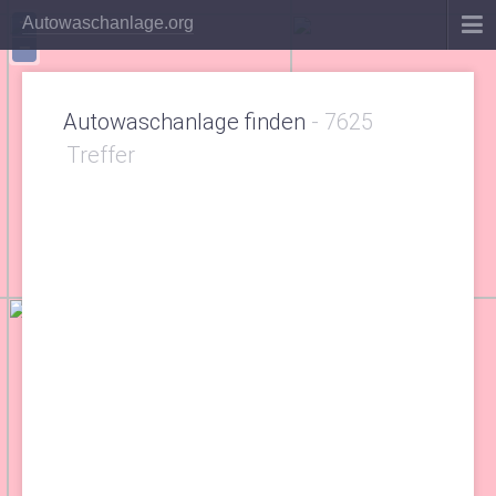
+
Autowaschanlage.org
−
Autowaschanlage finden
-
7625
Treffer