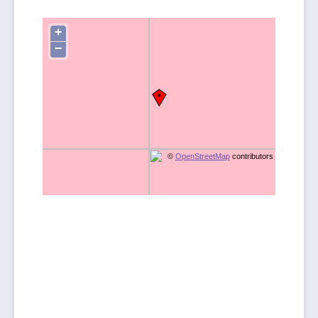
+
−
©
OpenStreetMap
contributors