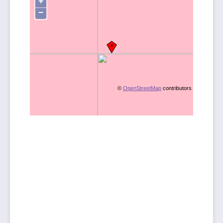
+
−
©
OpenStreetMap
contributors