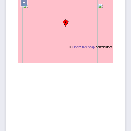
−
©
OpenStreetMap
contributors