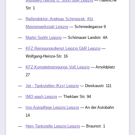
Mühlberg Helmut U. Sohn GbR Leipzig
— Hallesche
Str. 1
Reifendoktor- Andreas Schmiezek, Kfz
Meisterwerkstatt Leipzig
— Schmiedegasse 9
Martin Spöhr Leipzig
— Schönauer Landstr. 4A
KFZ Reinigungsdienst Leipzig GbR Leipzig
—
Wolfgang-Heinze-Str. 16
KFZ-Komplettreinigungs Voß Leipzig
— Arnoldplatz
27
Jet - Tankstellen (Kzs) Leipzig
— Dieskaustr. 111
IMO wash Leipzig
— Theklaer Str. 94
Imo Autoplfege Leipzig Leipzig
— An der Autobahn
14
Hem Tankstelle Leipzig Leipzig
— Braunstr. 1