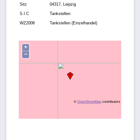
Sitz
04317, Leipzig
S.I.C
Tankstellen
WZ2008
Tankstellen (Einzelhandel)
+
−
©
OpenStreetMap
contributors