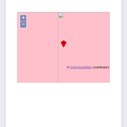
+
−
©
OpenStreetMap
contributors