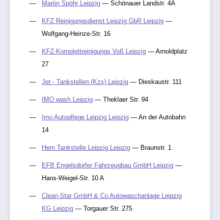
Martin Spöhr Leipzig
— Schönauer Landstr. 4A
KFZ Reinigungsdienst Leipzig GbR Leipzig
—
Wolfgang-Heinze-Str. 16
KFZ-Komplettreinigungs Voß Leipzig
— Arnoldplatz
27
Jet - Tankstellen (Kzs) Leipzig
— Dieskaustr. 111
IMO wash Leipzig
— Theklaer Str. 94
Imo Autoplfege Leipzig Leipzig
— An der Autobahn
14
Hem Tankstelle Leipzig Leipzig
— Braunstr. 1
EFB Engelsdorfer Fahrzeugbau GmbH Leipzig
—
Hans-Weigel-Str. 10 A
Clean-Star GmbH & Co Autowaschanlage Leipzig
KG Leipzig
— Torgauer Str. 275